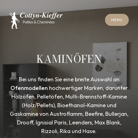
S
C
H
L
I
E
SS
E
N
M
E
N
U
S
C
H
L
I
E
SS
E
N
M
E
N
U
T
E
R
M
I
N
S
C
H
O
R
N
S
T
E
I
N
R
E
I
N
I
G
U
N
G
T
E
R
M
I
N
S
C
H
O
R
N
S
T
E
I
N
R
E
I
N
I
G
U
N
G
KAMINÖFEN
Bei uns finden Sie eine breite Auswahl an
Ofenmodellen
hochwertiger Marken, darunter
Holzöfen, Pelletöfen, Multi-Brennstoff-Kamine
(Holz/Pellets), Bioethanol-Kamine und
Gaskamine von Austroflamm, Beefire, Bullerjan,
Drooff, Ignisial Paris, Leenders, Max Blank,
Rizzoli, Rika und Hase.