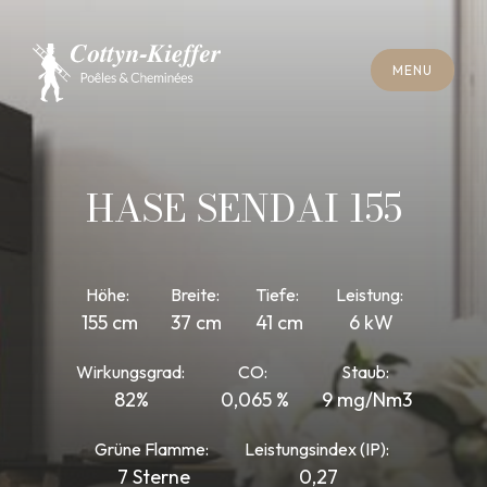
S
C
H
L
I
E
SS
E
N
M
E
N
U
S
C
H
L
I
E
SS
E
N
M
E
N
U
T
E
R
M
I
N
S
C
H
O
R
N
S
T
E
I
N
R
E
I
N
I
G
U
N
G
T
E
R
M
I
N
S
C
H
O
R
N
S
T
E
I
N
R
E
I
N
I
G
U
N
G
HASE SENDAI 155
Höhe:
Breite:
Tiefe:
Leistung:
155 cm
37 cm
41 cm
6 kW
Wirkungsgrad:
CO:
Staub:
82%
0,065 %
9 mg/Nm3
Grüne Flamme:
Leistungsindex (IP):
7 Sterne
0,27