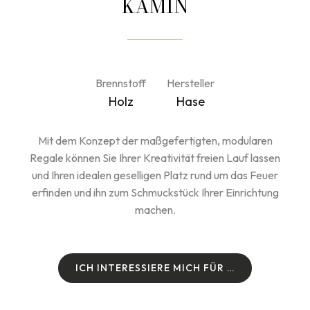
KAMIN
Brennstoff
Hersteller
Holz
Hase
Mit dem Konzept der maßgefertigten, modularen
Regale können Sie Ihrer Kreativität freien Lauf lassen
und Ihren idealen geselligen Platz rund um das Feuer
erfinden und ihn zum Schmuckstück Ihrer Einrichtung
machen.
I
C
H
I
N
T
E
R
E
S
S
I
E
R
E
M
I
C
H
F
Ü
R
…
I
C
H
I
N
T
E
R
E
S
S
I
E
R
E
M
I
C
H
F
Ü
R
…