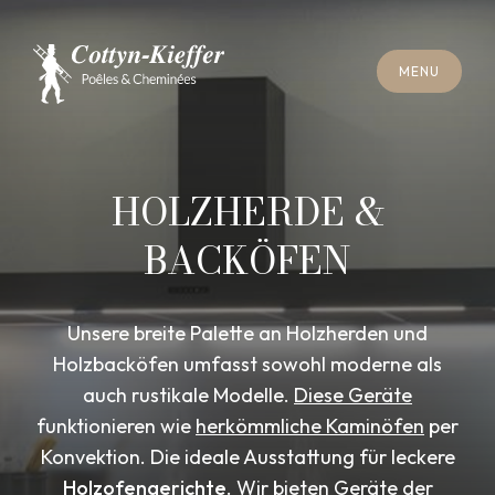
S
C
H
L
I
E
SS
E
N
M
E
N
U
S
C
H
L
I
E
SS
E
N
M
E
N
U
T
E
R
M
I
N
S
C
H
O
R
N
S
T
E
I
N
R
E
I
N
I
G
U
N
G
T
E
R
M
I
N
S
C
H
O
R
N
S
T
E
I
N
R
E
I
N
I
G
U
N
G
HOLZHERDE &
BACKÖFEN
Unsere breite Palette an Holzherden und
Holzbacköfen umfasst sowohl moderne als
auch rustikale Modelle.
Diese Geräte
funktionieren wie
herkömmliche Kaminöfen
per
Konvektion. Die ideale Ausstattung für leckere
Holzofengerichte
. Wir bieten Geräte der