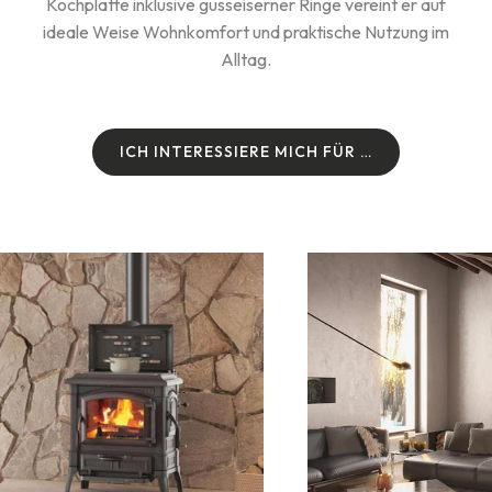
Kochplatte inklusive gusseiserner Ringe vereint er auf
ideale Weise Wohnkomfort und praktische Nutzung im
Alltag.
I
C
H
I
N
T
E
R
E
S
S
I
E
R
E
M
I
C
H
F
Ü
R
…
I
C
H
I
N
T
E
R
E
S
S
I
E
R
E
M
I
C
H
F
Ü
R
…