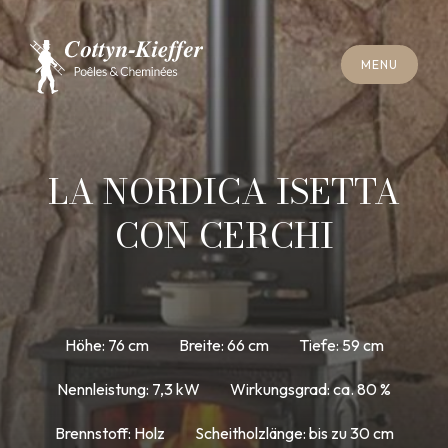
S
C
H
L
I
E
SS
E
N
M
E
N
U
S
C
H
L
I
E
SS
E
N
M
E
N
U
T
E
R
M
I
N
S
C
H
O
R
N
S
T
E
I
N
R
E
I
N
I
G
U
N
G
T
E
R
M
I
N
S
C
H
O
R
N
S
T
E
I
N
R
E
I
N
I
G
U
N
G
LA NORDICA ISETTA
CON CERCHI
Höhe: 76 cm
Breite: 66 cm
Tiefe: 59 cm
Nennleistung: 7,3 kW
Wirkungsgrad: ca. 80 %
Brennstoff: Holz
Scheitholzlänge: bis zu 30 cm