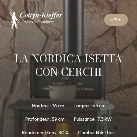
F
E
R
M
E
R
M
E
N
U
F
E
R
M
E
R
M
E
N
U
R
E
N
D
E
Z
-
V
O
U
S
R
A
M
O
N
A
G
E
R
E
N
D
E
Z
-
V
O
U
S
R
A
M
O
N
A
G
E
LA NORDICA ISETTA
CON CERCHI
Hauteur : 76 cm
Largeur : 66 cm
Profondeur : 59 cm
Puissance : 7,3 kW
Rendement : env. 80 %
Combustible : bois