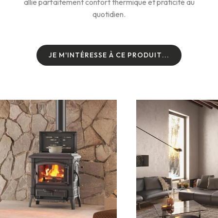
allie parfaitement confort thermique et praticité au
quotidien.
J
E
M
'
I
N
T
É
R
E
S
S
E
À
C
E
P
R
O
D
U
I
T
.
.
.
J
E
M
'
I
N
T
É
R
E
S
S
E
À
C
E
P
R
O
D
U
I
T
.
.
.