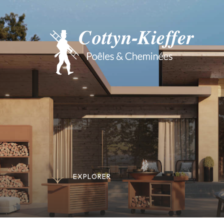
E
X
P
L
O
R
E
R
E
X
P
L
O
R
E
R