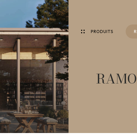
P
R
O
D
U
I
T
S
R
P
R
O
D
U
I
T
S
R
RAMO