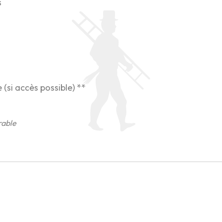
s
e (si accès possible) **
rable