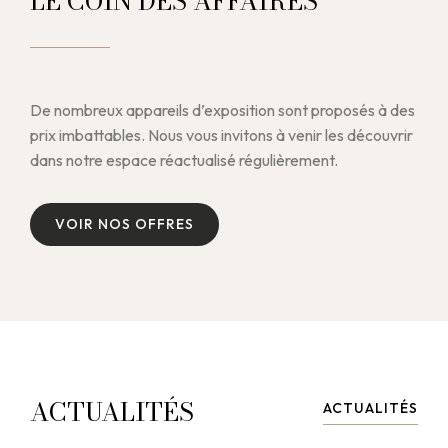
LE COIN DES AFFAIRES
De nombreux appareils d’exposition sont proposés à des
prix imbattables. Nous vous invitons à venir les découvrir
dans notre espace réactualisé régulièrement.
V
O
I
R
N
O
S
O
F
F
R
E
S
V
O
I
R
N
O
S
O
F
F
R
E
S
ACTUALITÉS
ACTUALITÉS