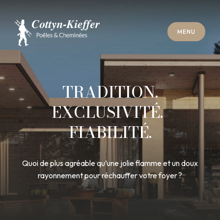
F
E
R
M
E
R
M
E
N
U
F
E
R
M
E
R
M
E
N
U
R
E
N
D
E
Z
-
V
O
U
S
R
A
M
O
N
A
G
E
R
E
N
D
E
Z
-
V
O
U
S
R
A
M
O
N
A
G
E
TRADITION.
EXCLUSIVITÉ.
FIABILITÉ.
Quoi de plus agréable qu’une jolie flamme et un doux
rayonnement pour réchauffer votre foyer ?