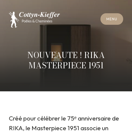
F
E
R
M
E
R
M
E
N
U
F
E
R
M
E
R
M
E
N
U
R
E
N
D
E
Z
-
V
O
U
S
R
A
M
O
N
A
G
E
R
E
N
D
E
Z
-
V
O
U
S
R
A
M
O
N
A
G
E
NOUVEAUTE ! RIKA
MASTERPIECE 1951
Créé pour célébrer le 75ᵉ anniversaire de
RIKA, le Masterpiece 1951 associe un