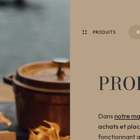
P
R
O
D
U
I
T
S
R
P
R
O
D
U
I
T
S
R
PRO
Dans
notre ma
achats et pla
fonctionnant a