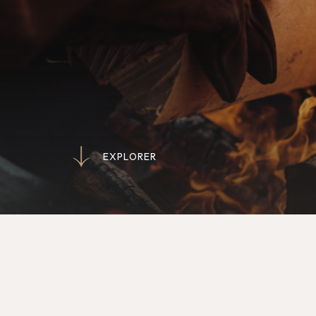
E
X
P
L
O
R
E
R
E
X
P
L
O
R
E
R