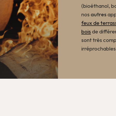
(bioéthanol, bo
nos
autres
app
feux de terras
bois
de différ
sont très compé
irréprochables