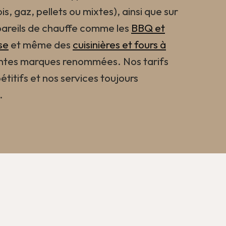
is, gaz, pellets ou mixtes), ainsi que sur
areils de chauffe comme les
BBQ et
se
et même des
cuisinières et fours à
entes marques renommées. Nos tarifs
titifs et nos services toujours
.