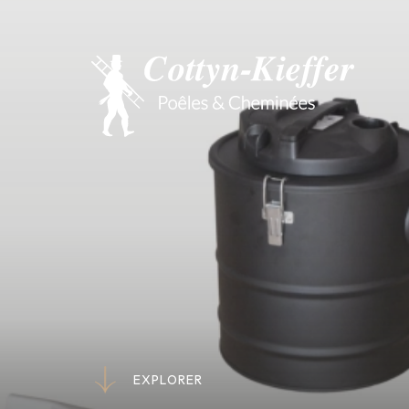
E
X
P
L
O
R
E
R
E
X
P
L
O
R
E
R