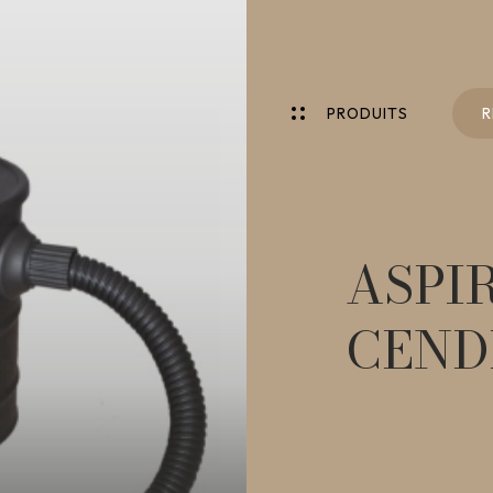
P
R
O
D
U
I
T
S
R
P
R
O
D
U
I
T
S
R
ASPI
CEND