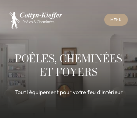
F
E
R
M
E
R
M
E
N
U
F
E
R
M
E
R
M
E
N
U
R
E
N
D
E
Z
-
V
O
U
S
R
A
M
O
N
A
G
E
R
E
N
D
E
Z
-
V
O
U
S
R
A
M
O
N
A
G
E
POÊLES, CHEMINÉES
ET FOYERS
Tout l’équipement pour votre feu d’intérieur