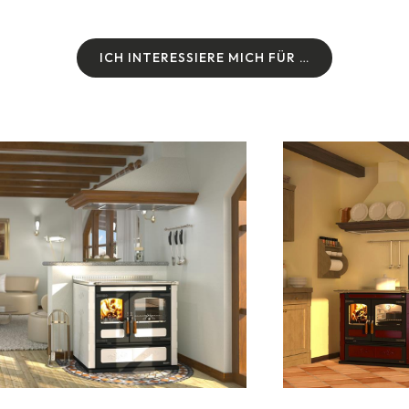
I
C
H
I
N
T
E
R
E
S
S
I
E
R
E
M
I
C
H
F
Ü
R
…
I
C
H
I
N
T
E
R
E
S
S
I
E
R
E
M
I
C
H
F
Ü
R
…