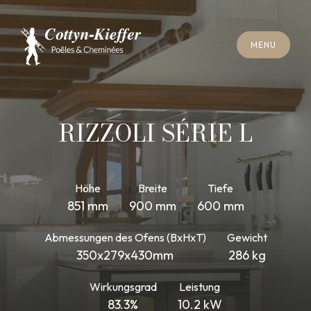
S
C
H
L
I
E
SS
E
N
M
E
N
U
S
C
H
L
I
E
SS
E
N
M
E
N
U
T
E
R
M
I
N
S
C
H
O
R
N
S
T
E
I
N
R
E
I
N
I
G
U
N
G
T
E
R
M
I
N
S
C
H
O
R
N
S
T
E
I
N
R
E
I
N
I
G
U
N
G
RIZZOLI SÉRIE L
Höhe
Breite
Tiefe
851 mm
900 mm
600 mm
Abmessungen des Ofens (BxHxT)
Gewicht
350x279x430mm
286 kg
Wirkungsgrad
Leistung
83.3%
10.2 kW