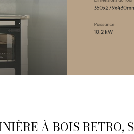
Dimensions du four 
350x279x430m
Puissance
10.2 kW
INIÈRE À BOIS RETRO, 