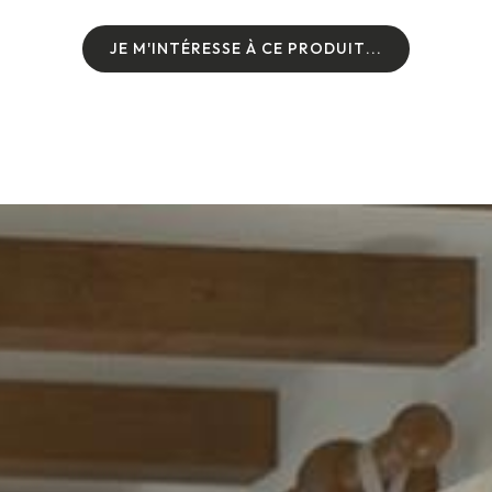
J
E
M
'
I
N
T
É
R
E
S
S
E
À
C
E
P
R
O
D
U
I
T
.
.
.
J
E
M
'
I
N
T
É
R
E
S
S
E
À
C
E
P
R
O
D
U
I
T
.
.
.