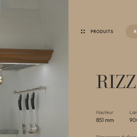
P
R
O
D
U
I
T
S
R
P
R
O
D
U
I
T
S
R
RIZZ
Hauteur
Lar
851 mm
90