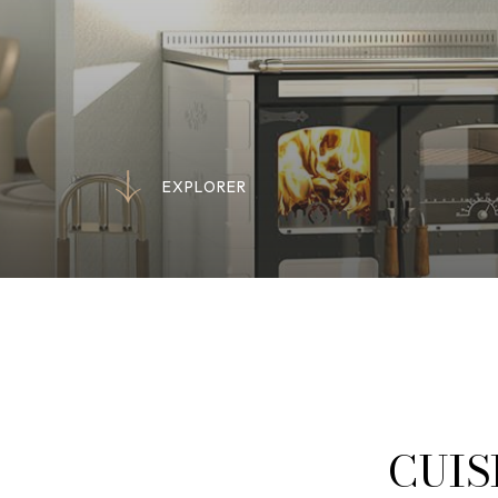
E
X
P
L
O
R
E
R
E
X
P
L
O
R
E
R
CUIS