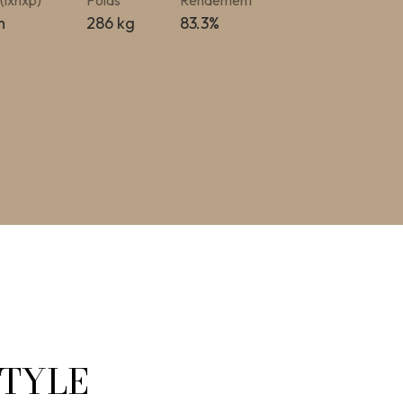
(lxhxp)
Poids
Rendement
m
286 kg
83.3%
STYLE