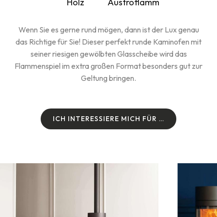
Holz
Austroflamm
Wenn Sie es gerne rund mögen, dann ist der Lux genau
das Richtige für Sie! Dieser perfekt runde Kaminofen mit
seiner riesigen gewölbten Glasscheibe wird das
Flammenspiel im extra großen Format besonders gut zur
Geltung bringen.
I
C
H
I
N
T
E
R
E
S
S
I
E
R
E
M
I
C
H
F
Ü
R
…
I
C
H
I
N
T
E
R
E
S
S
I
E
R
E
M
I
C
H
F
Ü
R
…