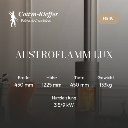
S
C
H
L
I
E
SS
E
N
M
E
N
U
S
C
H
L
I
E
SS
E
N
M
E
N
U
T
E
R
M
I
N
S
C
H
O
R
N
S
T
E
I
N
R
E
I
N
I
G
U
N
G
T
E
R
M
I
N
S
C
H
O
R
N
S
T
E
I
N
R
E
I
N
I
G
U
N
G
AUSTROFLAMM LUX
Breite
Höhe
Tiefe
Gewicht
450 mm
1225 mm
450 mm
133kg
Nutzleistung
3.5/9 kW