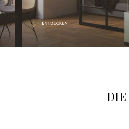
E
N
T
D
E
C
K
E
N
E
N
T
D
E
C
K
E
N
DIE