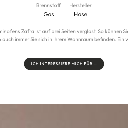
Brennstoff
Hersteller
Gas
Hase
ofens Zafra ist auf drei Seiten verglast. So können Si
 auch immer Sie sich in Ihrem Wohnraum befinden. Ein 
I
C
H
I
N
T
E
R
E
S
S
I
E
R
E
M
I
C
H
F
Ü
R
…
I
C
H
I
N
T
E
R
E
S
S
I
E
R
E
M
I
C
H
F
Ü
R
…