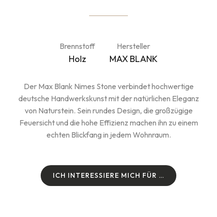
Brennstoff
Hersteller
Holz
MAX BLANK
Der Max Blank Nimes Stone verbindet hochwertige
deutsche Handwerkskunst mit der natürlichen Eleganz
von Naturstein. Sein rundes Design, die großzügige
Feuersicht und die hohe Effizienz machen ihn zu einem
echten Blickfang in jedem Wohnraum.
I
C
H
I
N
T
E
R
E
S
S
I
E
R
E
M
I
C
H
F
Ü
R
…
I
C
H
I
N
T
E
R
E
S
S
I
E
R
E
M
I
C
H
F
Ü
R
…