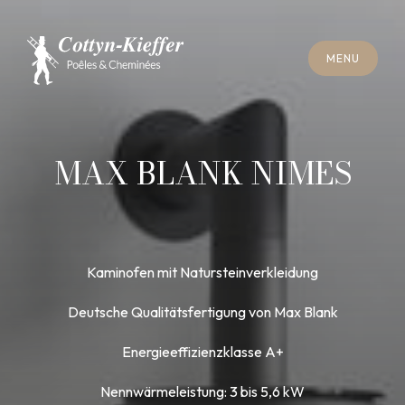
S
C
H
L
I
E
SS
E
N
M
E
N
U
S
C
H
L
I
E
SS
E
N
M
E
N
U
T
E
R
M
I
N
S
C
H
O
R
N
S
T
E
I
N
R
E
I
N
I
G
U
N
G
T
E
R
M
I
N
S
C
H
O
R
N
S
T
E
I
N
R
E
I
N
I
G
U
N
G
MAX BLANK NIMES
Kaminofen mit Natursteinverkleidung
Deutsche Qualitätsfertigung von Max Blank
Energieeffizienzklasse A+
Nennwärmeleistung: 3 bis 5,6 kW