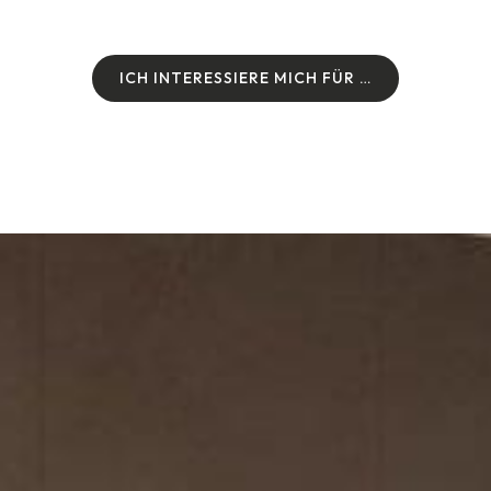
I
C
H
I
N
T
E
R
E
S
S
I
E
R
E
M
I
C
H
F
Ü
R
…
I
C
H
I
N
T
E
R
E
S
S
I
E
R
E
M
I
C
H
F
Ü
R
…