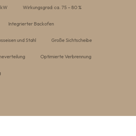
8 kW
Wirkungsgrad: ca. 75 – 80 %
Integrierter Backofen
sseisen und Stahl
Große Sichtscheibe
everteilung
Optimierte Verbrennung
g