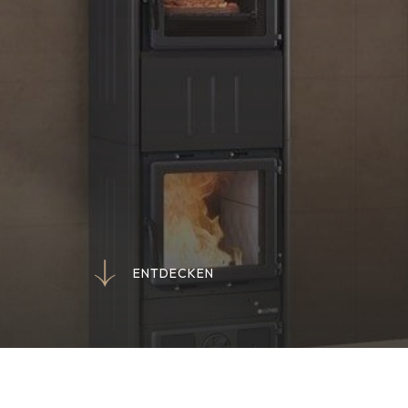
E
N
T
D
E
C
K
E
N
E
N
T
D
E
C
K
E
N