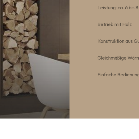
Leistung: ca. 6 bis 
Betrieb mit Holz
Konstruktion aus Gu
Gleichmäßige Wärm
Einfache Bedienun