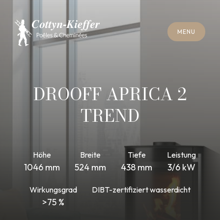
S
C
H
L
I
E
SS
E
N
M
E
N
U
S
C
H
L
I
E
SS
E
N
M
E
N
U
T
E
R
M
I
N
S
C
H
O
R
N
S
T
E
I
N
R
E
I
N
I
G
U
N
G
T
E
R
M
I
N
S
C
H
O
R
N
S
T
E
I
N
R
E
I
N
I
G
U
N
G
DROOFF APRICA 2
TREND
Höhe
Breite
Tiefe
Leistung
1046 mm
524 mm
438 mm
3/6 kW
Wirkungsgrad
DIBT-zertifiziert wasserdicht
>75 %