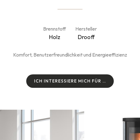
Brennstoff
Hersteller
Holz
Drooff
Komfort, Benutzerfreundlichkeit und Energieeffizienz
I
C
H
I
N
T
E
R
E
S
S
I
E
R
E
M
I
C
H
F
Ü
R
…
I
C
H
I
N
T
E
R
E
S
S
I
E
R
E
M
I
C
H
F
Ü
R
…