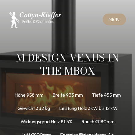
S
C
H
L
I
E
SS
E
N
M
E
N
U
S
C
H
L
I
E
SS
E
N
M
E
N
U
T
E
R
M
I
N
S
C
H
O
R
N
S
T
E
I
N
R
E
I
N
I
G
U
N
G
T
E
R
M
I
N
S
C
H
O
R
N
S
T
E
I
N
R
E
I
N
I
G
U
N
G
M DESIGN VENUS IN
THE MBOX
Höhe 958 mm
Breite 933 mm
Tiefe 455 mm
Gewicht 332 kg
Leistung Holz 3kW bis 12 kW
Wirkungsgrad Holz 81.5%
Rauch Ø180mm
Luft Ø100mm
Energieeffizienzklasse A+