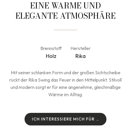
EINE WARME UND
ELEGANTE ATMOSPHÄRE
Brennstoff
Hersteller
Holz
Rika
Mit seiner schlanken Form und der großen Sichtscheibe
rückt der Rika Swing das Feuer in den Mittelpunkt. Stilvoll
und modern sorgt er für eine angenehme, gleichmäßige
Wärme im Alltag.
I
C
H
I
N
T
E
R
E
S
S
I
E
R
E
M
I
C
H
F
Ü
R
…
I
C
H
I
N
T
E
R
E
S
S
I
E
R
E
M
I
C
H
F
Ü
R
…