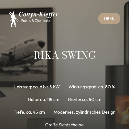
S
C
H
L
I
E
SS
E
N
M
E
N
U
S
C
H
L
I
E
SS
E
N
M
E
N
U
T
E
R
M
I
N
S
C
H
O
R
N
S
T
E
I
N
R
E
I
N
I
G
U
N
G
T
E
R
M
I
N
S
C
H
O
R
N
S
T
E
I
N
R
E
I
N
I
G
U
N
G
RIKA SWING
Leistung: ca. 6 bis 8 kW
Wirkungsgrad: ca. 80 %
Höhe: ca. 115 cm
Breite: ca. 50 cm
Tiefe: ca. 45 cm
Modernes, zylindrisches Design
Große Sichtscheibe