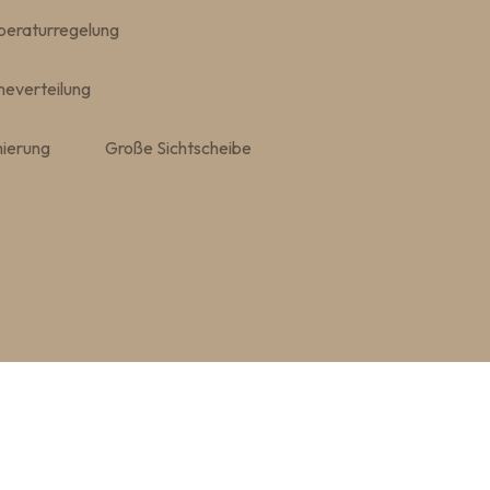
eraturregelung
everteilung
ierung
Große Sichtscheibe