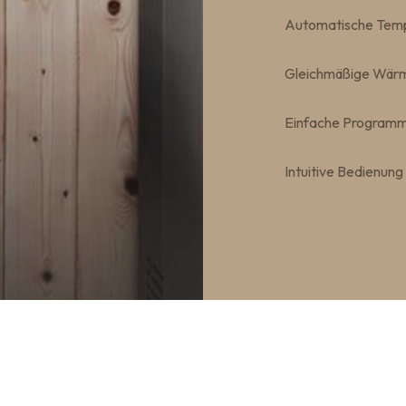
Automatische Temp
Gleichmäßige Wärm
Einfache Programm
Intuitive Bedienung