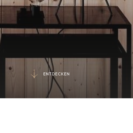
E
N
T
D
E
C
K
E
N
E
N
T
D
E
C
K
E
N