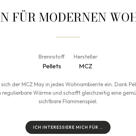
EN FÜR MODERNEN W
Brennstoff
Hersteller
Pellets
MCZ
sich der MCZ May in jedes Wohnambiente ein. Dank Pelle
regulierbare Wärme und schafft gleichzeitig eine gemü
sichtbare Flammenspiel.
I
C
H
I
N
T
E
R
E
S
S
I
E
R
E
M
I
C
H
F
Ü
R
…
I
C
H
I
N
T
E
R
E
S
S
I
E
R
E
M
I
C
H
F
Ü
R
…