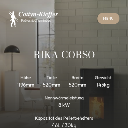
S
C
H
L
I
E
SS
E
N
M
E
N
U
S
C
H
L
I
E
SS
E
N
M
E
N
U
T
E
R
M
I
N
S
C
H
O
R
N
S
T
E
I
N
R
E
I
N
I
G
U
N
G
T
E
R
M
I
N
S
C
H
O
R
N
S
T
E
I
N
R
E
I
N
I
G
U
N
G
RIKA CORSO
Höhe
Tiefe
Breite
Gewicht
1196mm
520mm
520mm
145kg
Nennwärmeleistung
8 kW
Kapazität des Pelletbehälters
46L / 30kg