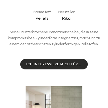
Brennstoff
Hersteller
Pellets
Rika
Seine ununterbrochene Panoramascheibe, die in seine
kompromisslose Zylinderform integriert ist, macht ihn zu
einem der ästhetischsten zylinderförmigen Pelletöfen.
I
C
H
I
N
T
E
R
E
S
S
I
E
R
E
M
I
C
H
F
Ü
R
…
I
C
H
I
N
T
E
R
E
S
S
I
E
R
E
M
I
C
H
F
Ü
R
…