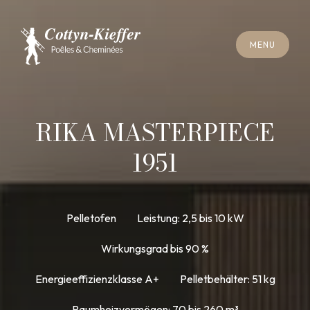
S
C
H
L
I
E
SS
E
N
M
E
N
U
S
C
H
L
I
E
SS
E
N
M
E
N
U
T
E
R
M
I
N
S
C
H
O
R
N
S
T
E
I
N
R
E
I
N
I
G
U
N
G
T
E
R
M
I
N
S
C
H
O
R
N
S
T
E
I
N
R
E
I
N
I
G
U
N
G
RIKA MASTERPIECE
1951
Pelletofen
Leistung: 2,5 bis 10 kW
Wirkungsgrad bis 90 %
Energieeffizienzklasse A+
Pelletbehälter: 51 kg
Raumheizvermögen: 70 bis 260 m³