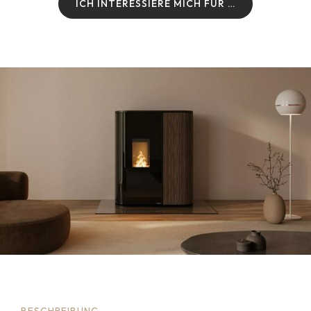
I
C
H
I
N
T
E
R
E
S
S
I
E
R
E
M
I
C
H
F
Ü
R
…
I
C
H
I
N
T
E
R
E
S
S
I
E
R
E
M
I
C
H
F
Ü
R
…