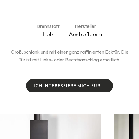
Brennstoff
Hersteller
Holz
Austroflamm
Groß, schlank und mit einer ganz raffinierten Ecktür. Die
Tür ist mit Links- oder Rechtsanschlag erhältlich.
I
C
H
I
N
T
E
R
E
S
S
I
E
R
E
M
I
C
H
F
Ü
R
…
I
C
H
I
N
T
E
R
E
S
S
I
E
R
E
M
I
C
H
F
Ü
R
…