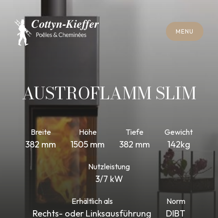
S
C
H
L
I
E
SS
E
N
M
E
N
U
S
C
H
L
I
E
SS
E
N
M
E
N
U
T
E
R
M
I
N
S
C
H
O
R
N
S
T
E
I
N
R
E
I
N
I
G
U
N
G
T
E
R
M
I
N
S
C
H
O
R
N
S
T
E
I
N
R
E
I
N
I
G
U
N
G
AUSTROFLAMM SLIM
Breite
Höhe
Tiefe
Gewicht
382 mm
1505 mm
382 mm
142kg
Nutzleistung
3/7 kW
Erhältlich als
Norm
Rechts- oder Linksausführung
DIBT