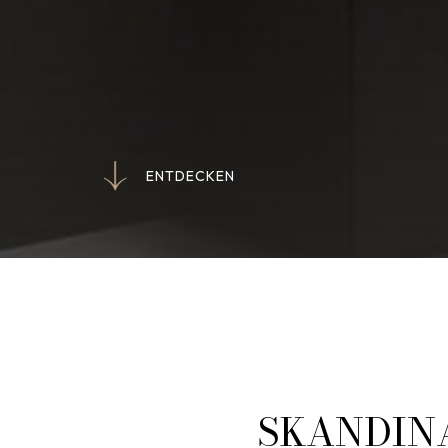
E
N
T
D
E
C
K
E
N
E
N
T
D
E
C
K
E
N
SKANDIN