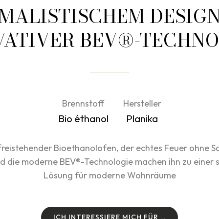
MALISTISCHEM DESIG
VATIVER BEV®-TECHNO
Brennstoff
Hersteller
Bio éthanol
Planika
n freistehender Bioethanolofen, der echtes Feuer ohne Sc
d die moderne BEV®-Technologie machen ihn zu einer s
Lösung für moderne Wohnräume
I
C
H
I
N
T
E
R
E
S
S
I
E
R
E
M
I
C
H
F
Ü
R
…