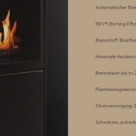
Automatischer Bio
BEV® (Burning Etha
Brennstoff: Bioetha
Maximale Heizleistu
Brenndauer: bis zu
Flammenregulierung
Stromversorgung: 
Schwarzes, pulverb