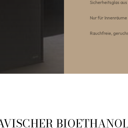
Sicherheitsglas au
Nur für Innenräume
Rauchfreie, geruch
AVISCHER BIOETHANOL