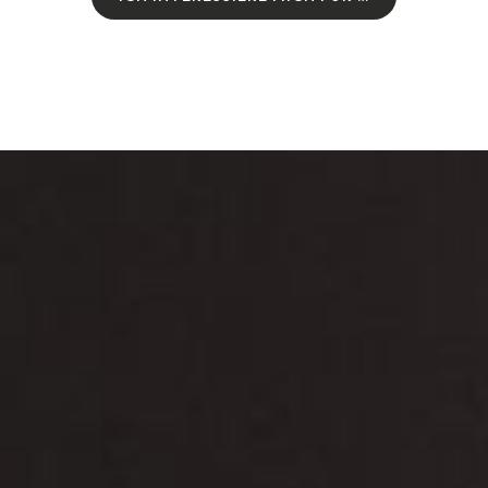
I
C
H
I
N
T
E
R
E
S
S
I
E
R
E
M
I
C
H
F
Ü
R
…