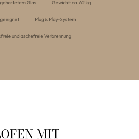
s gehärtetem Glas
Gewicht: ca. 62 kg
 geeignet
Plug & Play-System
sfreie und aschefreie Verbrennung
OFEN MIT