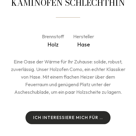
KAMINOFEN SCHLECHTHIN
Brennstoff
Hersteller
Holz
Hase
Eine Oase der Wärme für Ihr Zuhause: solide, robust,
zuverlässig. Unser Holzofen Como, ein echter Klassiker
von Hase. Mit einem flachen Heizer über dem
Feuerraum und genügend Platz unter der
Ascheschublade, um ein paar Holzscheite zu lagern.
I
C
H
I
N
T
E
R
E
S
S
I
E
R
E
M
I
C
H
F
Ü
R
…
I
C
H
I
N
T
E
R
E
S
S
I
E
R
E
M
I
C
H
F
Ü
R
…