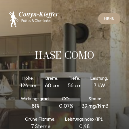
S
C
H
L
I
E
SS
E
N
M
E
N
U
S
C
H
L
I
E
SS
E
N
M
E
N
U
T
E
R
M
I
N
S
C
H
O
R
N
S
T
E
I
N
R
E
I
N
I
G
U
N
G
T
E
R
M
I
N
S
C
H
O
R
N
S
T
E
I
N
R
E
I
N
I
G
U
N
G
HASE COMO
Höhe:
Breite:
Tiefe:
Leistung:
124 cm
60 cm
56 cm
7 kW
Wirkungsgrad:
CO:
Staub:
81%
0,07%
39 mg/Nm3
Grüne Flamme:
Leistungsindex (IP):
7 Sterne
0,48