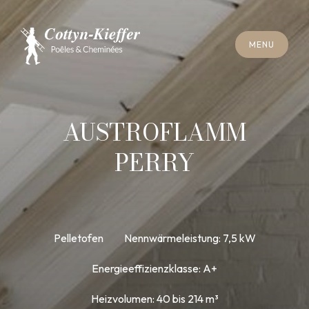
S
C
H
L
I
E
SS
E
N
M
E
N
U
S
C
H
L
I
E
SS
E
N
M
E
N
U
T
E
R
M
I
N
S
C
H
O
R
N
S
T
E
I
N
R
E
I
N
I
G
U
N
G
T
E
R
M
I
N
S
C
H
O
R
N
S
T
E
I
N
R
E
I
N
I
G
U
N
G
AUSTROFLAMM
PERRY
Pelletofen
Nennwärmeleistung: 7,5 kW
Energieeffizienzklasse: A+
Heizvolumen: 40 bis 214 m³