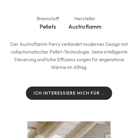
Brennstoff
Hersteller
Pellets
Austroflamm
Der Austroflamm Perry verbindet modernes Design mit
vollautomatischer Pellet-Technologie. Seine intelligente
Steuerung und hohe Effizienz sorgen für angenehme
Wärme im Alltag.
I
C
H
I
N
T
E
R
E
S
S
I
E
R
E
M
I
C
H
F
Ü
R
…
I
C
H
I
N
T
E
R
E
S
S
I
E
R
E
M
I
C
H
F
Ü
R
…