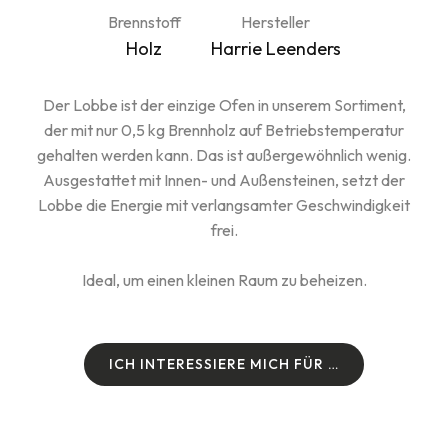
Brennstoff
Hersteller
Holz
Harrie Leenders
Der Lobbe ist der einzige Ofen in unserem Sortiment,
der mit nur 0,5 kg Brennholz auf Betriebstemperatur
gehalten werden kann. Das ist außergewöhnlich wenig.
Ausgestattet mit Innen- und Außensteinen, setzt der
Lobbe die Energie mit verlangsamter Geschwindigkeit
frei.
Ideal, um einen kleinen Raum zu beheizen.
I
C
H
I
N
T
E
R
E
S
S
I
E
R
E
M
I
C
H
F
Ü
R
…
I
C
H
I
N
T
E
R
E
S
S
I
E
R
E
M
I
C
H
F
Ü
R
…