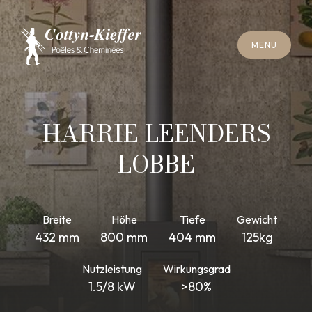
S
C
H
L
I
E
SS
E
N
M
E
N
U
S
C
H
L
I
E
SS
E
N
M
E
N
U
T
E
R
M
I
N
S
C
H
O
R
N
S
T
E
I
N
R
E
I
N
I
G
U
N
G
T
E
R
M
I
N
S
C
H
O
R
N
S
T
E
I
N
R
E
I
N
I
G
U
N
G
HARRIE LEENDERS
LOBBE
Breite
Höhe
Tiefe
Gewicht
432 mm
800 mm
404 mm
125kg
Nutzleistung
Wirkungsgrad
1.5/8 kW
>80%