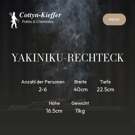
S
C
H
L
I
E
SS
E
N
M
E
N
U
S
C
H
L
I
E
SS
E
N
M
E
N
U
T
E
R
M
I
N
S
C
H
O
R
N
S
T
E
I
N
R
E
I
N
I
G
U
N
G
T
E
R
M
I
N
S
C
H
O
R
N
S
T
E
I
N
R
E
I
N
I
G
U
N
G
YAKINIKU-RECHTECK
Anzahl der Personen
Breite
Tiefe
2-6
40cm
22.5cm
Höhe
Gewicht
16.5cm
11kg