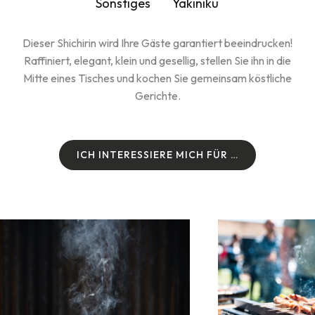
Sonstiges
Yakiniku
Dieser Shichirin wird Ihre Gäste garantiert beeindrucken!
Raffiniert, elegant, klein und gesellig, stellen Sie ihn in die
Mitte eines Tisches und kochen Sie gemeinsam köstliche
Gerichte.
I
C
H
I
N
T
E
R
E
S
S
I
E
R
E
M
I
C
H
F
Ü
R
…
I
C
H
I
N
T
E
R
E
S
S
I
E
R
E
M
I
C
H
F
Ü
R
…