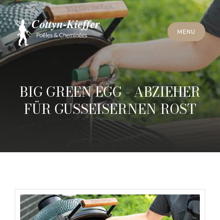
S
C
H
L
I
E
SS
E
N
M
E
N
U
S
C
H
L
I
E
SS
E
N
M
E
N
U
T
E
R
M
I
N
S
C
H
O
R
N
S
T
E
I
N
R
E
I
N
I
G
U
N
G
T
E
R
M
I
N
S
C
H
O
R
N
S
T
E
I
N
R
E
I
N
I
G
U
N
G
BIG GREEN EGG - ABZIEHER
FÜR GUSSEISERNEN ROST