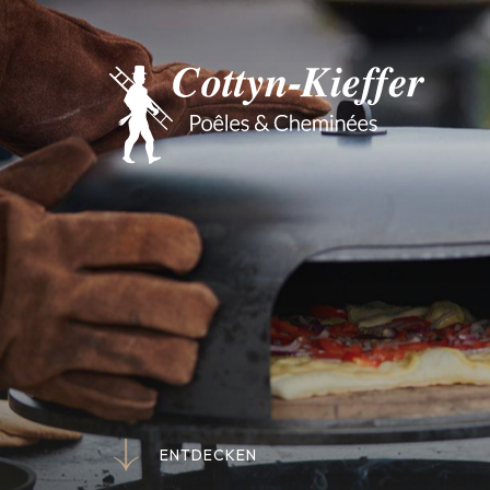
E
N
T
D
E
C
K
E
N
E
N
T
D
E
C
K
E
N