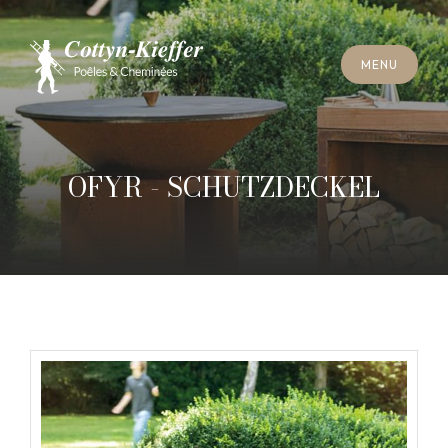
S
C
H
L
I
E
SS
E
N
M
E
N
U
S
C
H
L
I
E
SS
E
N
M
E
N
U
T
E
R
M
I
N
S
C
H
O
R
N
S
T
E
I
N
R
E
I
N
I
G
U
N
G
T
E
R
M
I
N
S
C
H
O
R
N
S
T
E
I
N
R
E
I
N
I
G
U
N
G
OFYR - SCHUTZDECKEL