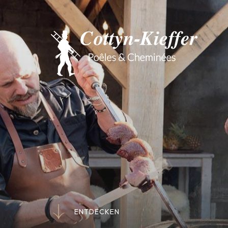
E
N
T
D
E
C
K
E
N
E
N
T
D
E
C
K
E
N