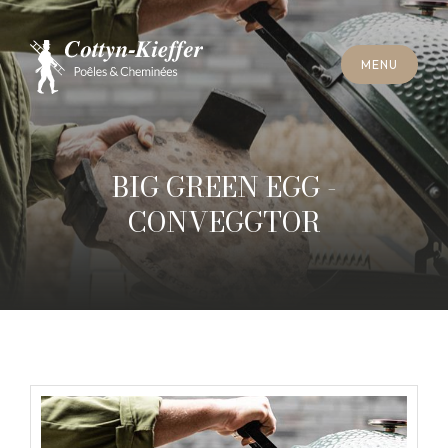
S
C
H
L
I
E
SS
E
N
M
E
N
U
S
C
H
L
I
E
SS
E
N
M
E
N
U
T
E
R
M
I
N
S
C
H
O
R
N
S
T
E
I
N
R
E
I
N
I
G
U
N
G
T
E
R
M
I
N
S
C
H
O
R
N
S
T
E
I
N
R
E
I
N
I
G
U
N
G
BIG GREEN EGG -
CONVEGGTOR