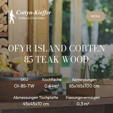
S
C
H
L
I
E
SS
E
N
M
E
N
U
S
C
H
L
I
E
SS
E
N
M
E
N
U
T
E
R
M
I
N
S
C
H
O
R
N
S
T
E
I
N
R
E
I
N
I
G
U
N
G
T
E
R
M
I
N
S
C
H
O
R
N
S
T
E
I
N
R
E
I
N
I
G
U
N
G
OFYR ISLAND CORTEN
85 TEAK WOOD
SKU
Kochfläche
Abmessungen
OI-85-TW
0,44m²
85x165x100 cm
Abmessungen Tischplatte
Fassungsvermögen
45x45x10 cm
0,3 m³