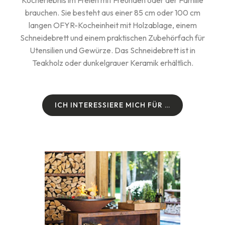
Kocherlebnis im Freien mit Freunden oder der Familie
brauchen. Sie besteht aus einer 85 cm oder 100 cm
langen OFYR-Kocheinheit mit Holzablage, einem
Schneidebrett und einem praktischen Zubehörfach für
Utensilien und Gewürze. Das Schneidebrett ist in
Teakholz oder dunkelgrauer Keramik erhältlich.
I
C
H
I
N
T
E
R
E
S
S
I
E
R
E
M
I
C
H
F
Ü
R
…
I
C
H
I
N
T
E
R
E
S
S
I
E
R
E
M
I
C
H
F
Ü
R
…