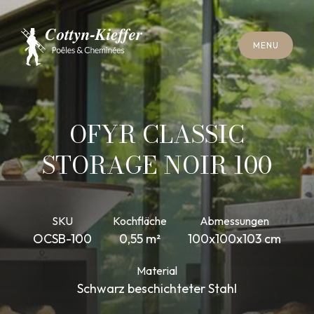
S
C
H
L
I
E
SS
E
N
M
E
N
U
S
C
H
L
I
E
SS
E
N
M
E
N
U
T
E
R
M
I
N
S
C
H
O
R
N
S
T
E
I
N
R
E
I
N
I
G
U
N
G
T
E
R
M
I
N
S
C
H
O
R
N
S
T
E
I
N
R
E
I
N
I
G
U
N
G
OFYR CLASSIC
STORAGE NOIR 100
SKU
Kochfläche
Abmessungen
OCSB-100
0,55 m²
100x100x103 cm
Material
Schwarz beschichteter Stahl