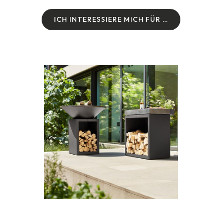
I
C
H
I
N
T
E
R
E
S
S
I
E
R
E
M
I
C
H
F
Ü
R
…
I
C
H
I
N
T
E
R
E
S
S
I
E
R
E
M
I
C
H
F
Ü
R
…