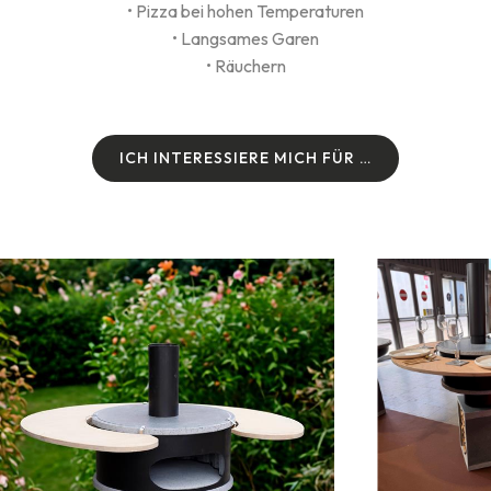
• Pizza bei hohen Temperaturen
• Langsames Garen
• Räuchern
I
C
H
I
N
T
E
R
E
S
S
I
E
R
E
M
I
C
H
F
Ü
R
…
I
C
H
I
N
T
E
R
E
S
S
I
E
R
E
M
I
C
H
F
Ü
R
…