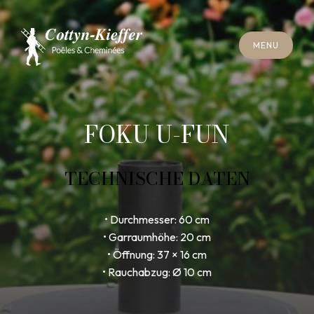
S
C
H
L
I
E
SS
E
N
M
E
N
U
S
C
H
L
I
E
SS
E
N
M
E
N
U
T
E
R
M
I
N
S
C
H
O
R
N
S
T
E
I
N
R
E
I
N
I
G
U
N
G
T
E
R
M
I
N
S
C
H
O
R
N
S
T
E
I
N
R
E
I
N
I
G
U
N
G
FOKU U-FUN
TECHNISCHE DATEN
• Durchmesser: 60 cm
• Garraumhöhe: 20 cm
• Öffnung: 37 × 16 cm
• Rauchabzug: Ø 10 cm