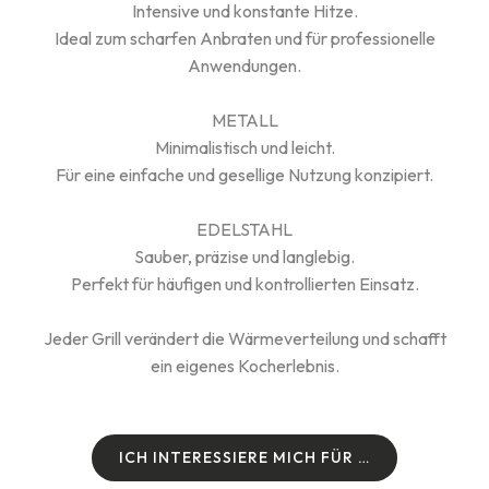
Intensive und konstante Hitze.
Ideal zum scharfen Anbraten und für professionelle
Anwendungen.
METALL
Minimalistisch und leicht.
Für eine einfache und gesellige Nutzung konzipiert.
EDELSTAHL
Sauber, präzise und langlebig.
Perfekt für häufigen und kontrollierten Einsatz.
Jeder Grill verändert die Wärmeverteilung und schafft
ein eigenes Kocherlebnis.
I
C
H
I
N
T
E
R
E
S
S
I
E
R
E
M
I
C
H
F
Ü
R
…
I
C
H
I
N
T
E
R
E
S
S
I
E
R
E
M
I
C
H
F
Ü
R
…