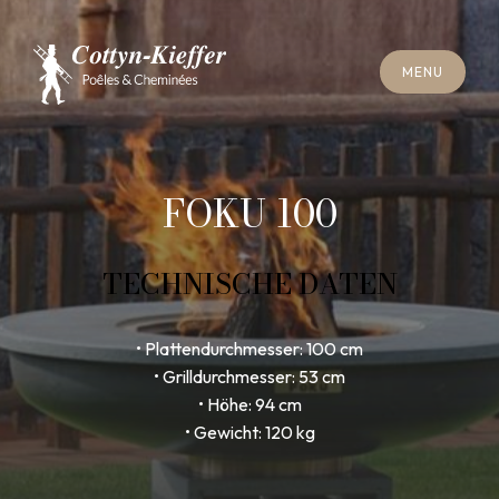
S
C
H
L
I
E
SS
E
N
M
E
N
U
S
C
H
L
I
E
SS
E
N
M
E
N
U
T
E
R
M
I
N
S
C
H
O
R
N
S
T
E
I
N
R
E
I
N
I
G
U
N
G
T
E
R
M
I
N
S
C
H
O
R
N
S
T
E
I
N
R
E
I
N
I
G
U
N
G
FOKU 100
TECHNISCHE DATEN
• Plattendurchmesser: 100 cm
• Grilldurchmesser: 53 cm
• Höhe: 94 cm
• Gewicht: 120 kg