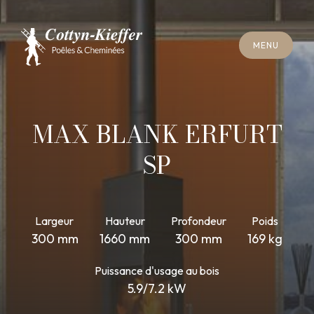
F
E
R
M
E
R
M
E
N
U
F
E
R
M
E
R
M
E
N
U
R
E
N
D
E
Z
-
V
O
U
S
R
A
M
O
N
A
G
E
R
E
N
D
E
Z
-
V
O
U
S
R
A
M
O
N
A
G
E
MAX BLANK ERFURT
SP
Largeur
Hauteur
Profondeur
Poids
300 mm
1660 mm
300 mm
169 kg
Puissance d'usage au bois
5.9/7.2 kW