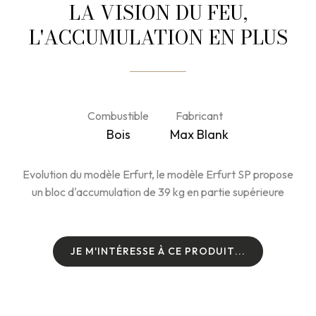
LA VISION DU FEU,
L'ACCUMULATION EN PLUS
Combustible
Fabricant
Bois
Max Blank
Evolution du modèle Erfurt, le modèle Erfurt SP propose
un bloc d'accumulation de 39 kg en partie supérieure
J
E
M
'
I
N
T
É
R
E
S
S
E
À
C
E
P
R
O
D
U
I
T
.
.
.
J
E
M
'
I
N
T
É
R
E
S
S
E
À
C
E
P
R
O
D
U
I
T
.
.
.