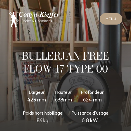
F
E
R
M
E
R
M
E
N
U
F
E
R
M
E
R
M
E
N
U
R
E
N
D
E
Z
-
V
O
U
S
R
A
M
O
N
A
G
E
R
E
N
D
E
Z
-
V
O
U
S
R
A
M
O
N
A
G
E
BULLERJAN FREE
FLOW 17 TYPE 00
Largeur
Hauteur
Profondeur
423 mm
638mm
624 mm
Poids hors habillage
Puissance d'usage
84kg
6.8 kW