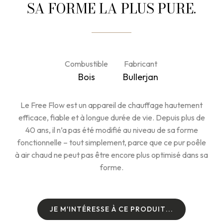
SA FORME LA PLUS PURE.
Combustible
Fabricant
Bois
Bullerjan
Le Free Flow est un appareil de chauffage hautement
efficace, fiable et à longue durée de vie. Depuis plus de
40 ans, il n’a pas été modifié au niveau de sa forme
fonctionnelle – tout simplement, parce que ce pur poêle
à air chaud ne peut pas être encore plus optimisé dans sa
forme.
J
E
M
'
I
N
T
É
R
E
S
S
E
À
C
E
P
R
O
D
U
I
T
.
.
.
J
E
M
'
I
N
T
É
R
E
S
S
E
À
C
E
P
R
O
D
U
I
T
.
.
.