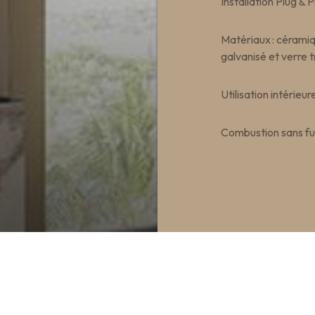
Installation Plug & P
Matériaux : céramiqu
galvanisé et verre
Utilisation intérieu
Combustion sans fu