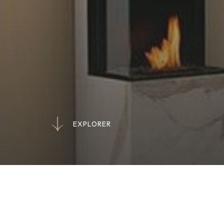
E
X
P
L
O
R
E
R
E
X
P
L
O
R
E
R