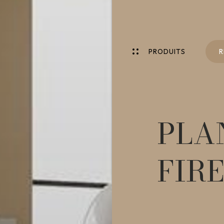
P
R
O
D
U
I
T
S
R
P
R
O
D
U
I
T
S
R
PLA
FIR