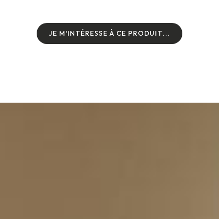
J
E
M
'
I
N
T
É
R
E
S
S
E
À
C
E
P
R
O
D
U
I
T
.
.
.
J
E
M
'
I
N
T
É
R
E
S
S
E
À
C
E
P
R
O
D
U
I
T
.
.
.