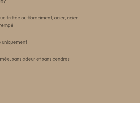
lay
e frittée ou fibrociment, acier, acier
 trempé
re uniquement
mée, sans odeur et sans cendres