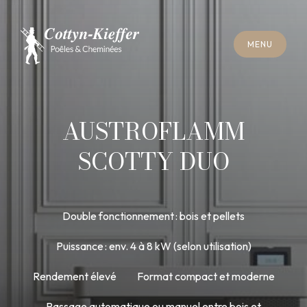
F
E
R
M
E
R
M
E
N
U
F
E
R
M
E
R
M
E
N
U
R
E
N
D
E
Z
-
V
O
U
S
R
A
M
O
N
A
G
E
R
E
N
D
E
Z
-
V
O
U
S
R
A
M
O
N
A
G
E
AUSTROFLAMM
SCOTTY DUO
Double fonctionnement : bois et pellets
Puissance : env. 4 à 8 kW (selon utilisation)
Rendement élevé
Format compact et moderne
Passage automatique ou manuel entre bois et