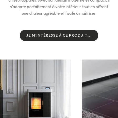
un seul appareil. Avec son design moderne et compact, il
s’adapte parfaitement à votre intérieur tout en offrant
une chaleur agréable et facile à maîtriser.
J
E
M
'
I
N
T
É
R
E
S
S
E
À
C
E
P
R
O
D
U
I
T
.
.
.
J
E
M
'
I
N
T
É
R
E
S
S
E
À
C
E
P
R
O
D
U
I
T
.
.
.