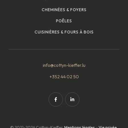
CHEMINÉES & FOYERS
POÊLES
CUISINIÈRES & FOURS À BOIS
info@cottyn-kieffer.lu
+352 44 02 50
© 2021-2026 Cottyn-Kieffer.
Mentions légales
-
Vie privée
.