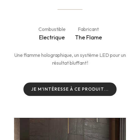
Combustible
Fabricant
Electrique
The Flame
Une flamme holographique, un système LED pour un
résultat bluffant !
J
E
M
'
I
N
T
É
R
E
S
S
E
À
C
E
P
R
O
D
U
I
T
.
.
.
J
E
M
'
I
N
T
É
R
E
S
S
E
À
C
E
P
R
O
D
U
I
T
.
.
.