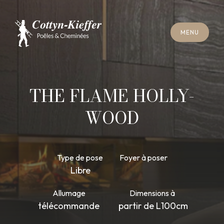
F
E
R
M
E
R
M
E
N
U
F
E
R
M
E
R
M
E
N
U
R
E
N
D
E
Z
-
V
O
U
S
R
A
M
O
N
A
G
E
R
E
N
D
E
Z
-
V
O
U
S
R
A
M
O
N
A
G
E
THE FLAME HOLLY-
WOOD
Type de pose
Foyer à poser
Libre
Allumage
Dimensions
à
télécommande
partir de L100cm