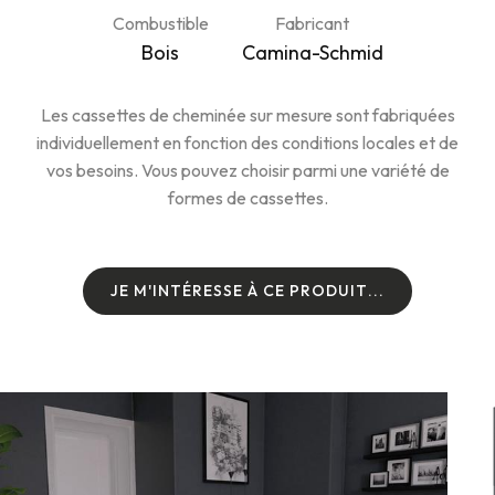
Combustible
Fabricant
Bois
Camina-Schmid
Les cassettes de cheminée sur mesure sont fabriquées
individuellement en fonction des conditions locales et de
vos besoins. Vous pouvez choisir parmi une variété de
formes de cassettes.
J
E
M
'
I
N
T
É
R
E
S
S
E
À
C
E
P
R
O
D
U
I
T
.
.
.
J
E
M
'
I
N
T
É
R
E
S
S
E
À
C
E
P
R
O
D
U
I
T
.
.
.