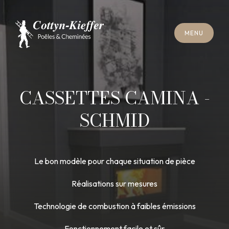
F
E
R
M
E
R
M
E
N
U
F
E
R
M
E
R
M
E
N
U
R
E
N
D
E
Z
-
V
O
U
S
R
A
M
O
N
A
G
E
R
E
N
D
E
Z
-
V
O
U
S
R
A
M
O
N
A
G
E
CASSETTES CAMINA -
SCHMID
Le bon modèle pour chaque situation de pièce
Réalisations sur mesures
Technologie de combustion à faibles émissions
Fonctionnement facile et sûr