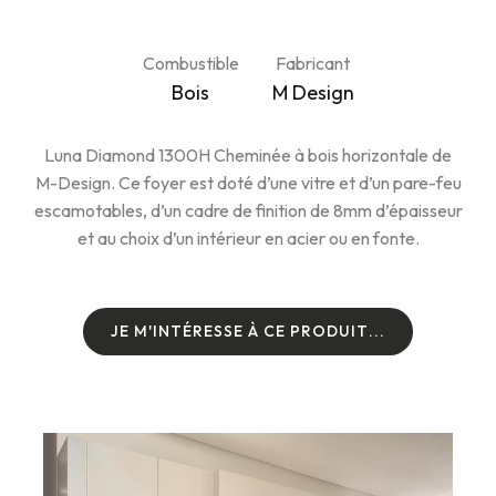
Combustible
Fabricant
Bois
M Design
Luna Diamond 1300H Cheminée à bois horizontale de
M-Design. Ce foyer est doté d’une vitre et d’un pare-feu
escamotables, d’un cadre de finition de 8mm d’épaisseur
et au choix d’un intérieur en acier ou en fonte.
J
E
M
'
I
N
T
É
R
E
S
S
E
À
C
E
P
R
O
D
U
I
T
.
.
.
J
E
M
'
I
N
T
É
R
E
S
S
E
À
C
E
P
R
O
D
U
I
T
.
.
.