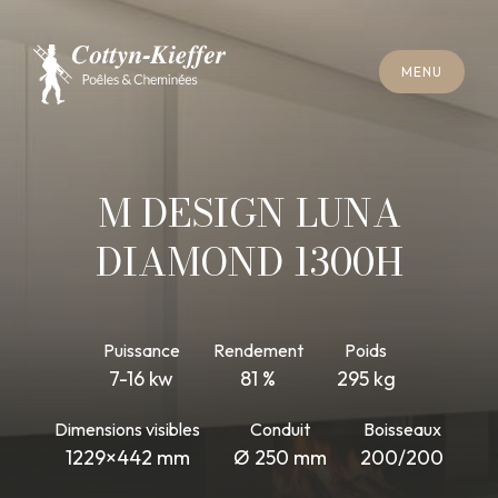
F
E
R
M
E
R
M
E
N
U
F
E
R
M
E
R
M
E
N
U
R
E
N
D
E
Z
-
V
O
U
S
R
A
M
O
N
A
G
E
R
E
N
D
E
Z
-
V
O
U
S
R
A
M
O
N
A
G
E
M DESIGN LUNA
DIAMOND 1300H
Puissance
Rendement
Poids
7-16 kw
81 %
295 kg
Dimensions visibles
Conduit
Boisseaux
1229×442 mm
Ø 250 mm
200/200