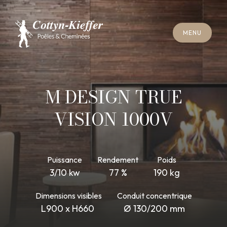
F
E
R
M
E
R
M
E
N
U
F
E
R
M
E
R
M
E
N
U
R
E
N
D
E
Z
-
V
O
U
S
R
A
M
O
N
A
G
E
R
E
N
D
E
Z
-
V
O
U
S
R
A
M
O
N
A
G
E
M DESIGN TRUE
VISION 1000V
Puissance
Rendement
Poids
3/10 kw
77 %
190 kg
Dimensions visibles
Conduit concentrique
L900 x H660
Ø 130/200 mm