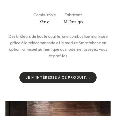
Combustible
Fabricant
Gaz
M Design
Des brûleurs de haute qualité, une combustion maitrisée
grâce à la télécommande et le module Smartphone en
option, un visuel authentique ou moderne, asseyez vous
et profitez
J
E
M
'
I
N
T
É
R
E
S
S
E
À
C
E
P
R
O
D
U
I
T
.
.
.
J
E
M
'
I
N
T
É
R
E
S
S
E
À
C
E
P
R
O
D
U
I
T
.
.
.