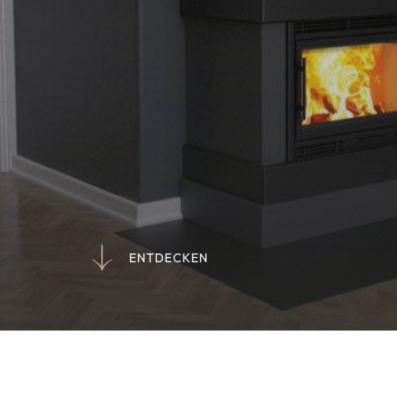
E
N
T
D
E
C
K
E
N
E
N
T
D
E
C
K
E
N