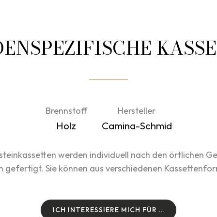
ENSPEZIFISCHE KASS
Brennstoff
Hersteller
Holz
Camina-Schmid
teinkassetten werden individuell nach den örtlichen G
n gefertigt. Sie können aus verschiedenen Kassettenfo
I
C
H
I
N
T
E
R
E
S
S
I
E
R
E
M
I
C
H
F
Ü
R
…