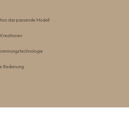
tion das passende Modell
Kreationen
brennungstechnologie
re Bedienung