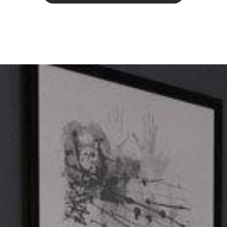
I
C
H
I
N
T
E
R
E
S
S
I
E
R
E
M
I
C
H
F
Ü
R
…