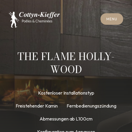
S
C
H
L
I
E
SS
E
N
M
E
N
U
S
C
H
L
I
E
SS
E
N
M
E
N
U
T
E
R
M
I
N
S
C
H
O
R
N
S
T
E
I
N
R
E
I
N
I
G
U
N
G
T
E
R
M
I
N
S
C
H
O
R
N
S
T
E
I
N
R
E
I
N
I
G
U
N
G
THE FLAME HOLLY-
WOOD
Kostenloser Installationstyp
Freistehender Kamin
Fernbedienungszündung
Abmessungen ab L100cm
Konfiguration zum Anpassen