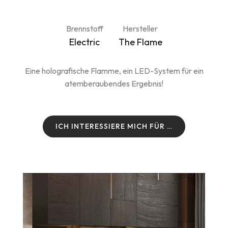
Brennstoff
Hersteller
Electric
The Flame
Eine holografische Flamme, ein LED-System für ein
atemberaubendes Ergebnis!
I
C
H
I
N
T
E
R
E
S
S
I
E
R
E
M
I
C
H
F
Ü
R
…
I
C
H
I
N
T
E
R
E
S
S
I
E
R
E
M
I
C
H
F
Ü
R
…