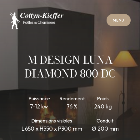
F
E
R
M
E
R
M
E
N
U
F
E
R
M
E
R
M
E
N
U
R
E
N
D
E
Z
-
V
O
U
S
R
A
M
O
N
A
G
E
R
E
N
D
E
Z
-
V
O
U
S
R
A
M
O
N
A
G
E
M DESIGN LUNA
DIAMOND 800 DC
Puissance
Rendement
Poids
7-12 kw
76 %
240 kg
Dimensions visibles
Conduit
L650 x H550 x P300 mm
Ø 200 mm