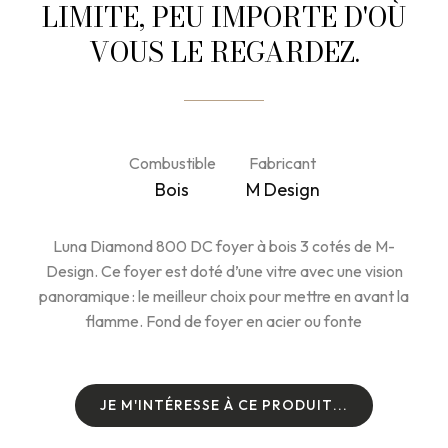
LIMITE, PEU IMPORTE D'OÙ
VOUS LE REGARDEZ.
Combustible
Fabricant
Bois
M Design
Luna Diamond 800 DC foyer à bois 3 cotés de M-
Design. Ce foyer est doté d’une vitre avec une vision
panoramique : le meilleur choix pour mettre en avant la
flamme. Fond de foyer en acier ou fonte
J
E
M
'
I
N
T
É
R
E
S
S
E
À
C
E
P
R
O
D
U
I
T
.
.
.
J
E
M
'
I
N
T
É
R
E
S
S
E
À
C
E
P
R
O
D
U
I
T
.
.
.