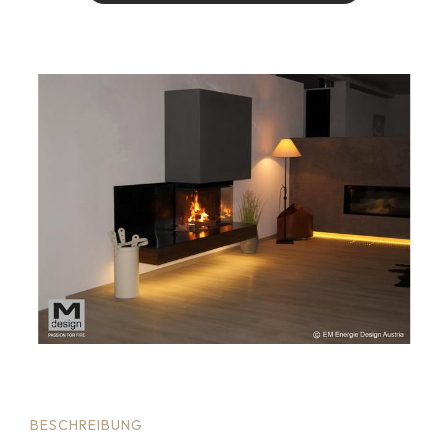
I
C
H
I
N
T
E
R
E
S
S
I
E
R
E
M
I
C
H
F
Ü
R
…
BESCHREIBUNG