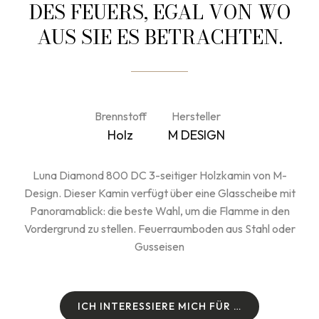
DES FEUERS, EGAL VON WO
AUS SIE ES BETRACHTEN.
Brennstoff
Hersteller
Holz
M DESIGN
Luna Diamond 800 DC 3-seitiger Holzkamin von M-
Design. Dieser Kamin verfügt über eine Glasscheibe mit
Panoramablick: die beste Wahl, um die Flamme in den
Vordergrund zu stellen. Feuerraumboden aus Stahl oder
Gusseisen
I
C
H
I
N
T
E
R
E
S
S
I
E
R
E
M
I
C
H
F
Ü
R
…