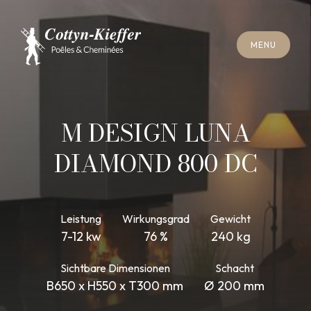
S
C
H
L
I
E
SS
E
N
M
E
N
U
S
C
H
L
I
E
SS
E
N
M
E
N
U
T
E
R
M
I
N
S
C
H
O
R
N
S
T
E
I
N
R
E
I
N
I
G
U
N
G
T
E
R
M
I
N
S
C
H
O
R
N
S
T
E
I
N
R
E
I
N
I
G
U
N
G
M DESIGN LUNA
DIAMOND 800 DC
Leistung
Wirkungsgrad
Gewicht
7-12 kw
76 %
240 kg
Sichtbare Dimensionen
Schacht
B650 x H550 x T300 mm
Ø 200 mm